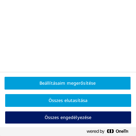
Érzelmi evés – ezért olyan nehéz leküzdeni
Beállításaim megerősítése
Összes elutasítása
Összes engedélyezése
Keress orvost!
Miért számít a vérnyomás és a koleszterin túlsúly