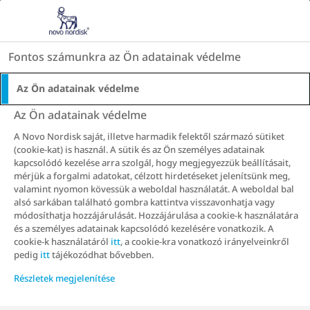
Go to the page content
HU
Fontos számunkra az Ön adatainak védelme
Az Ön adatainak védelme
Az Ön adatainak védelme
A Novo Nordisk saját, illetve harmadik felektől származó sütiket
(cookie-kat) is használ. A sütik és az Ön személyes adatainak
kapcsolódó kezelése arra szolgál, hogy megjegyezzük beállításait,
mérjük a forgalmi adatokat, célzott hirdetéseket jelenítsünk meg,
valamint nyomon kövessük a weboldal használatát. A weboldal bal
alsó sarkában található gombra kattintva visszavonhatja vagy
módosíthatja hozzájárulását. Hozzájárulása a cookie-k használatára
és a személyes adatainak kapcsolódó kezelésére vonatkozik. A
cookie-k használatáról
itt
, a cookie-kra vonatkozó irányelveinkről
pedig
itt
tájékozódhat bővebben.
Részletek megjelenítése