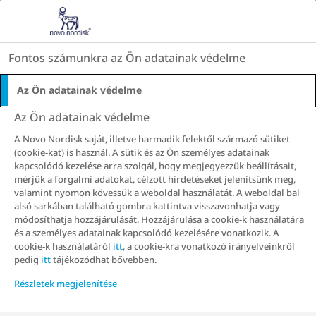
Go to the page content
HU
Fontos számunkra az Ön adatainak védelme
Főoldal
Rólunk
Az Ön adatainak védelme
Rólunk
Az Ön adatainak védelme
A Novo Nordisk saját, illetve harmadik felektől származó sütiket
(cookie-kat) is használ. A sütik és az Ön személyes adatainak
A fogyjokosan.hu oldalt azért hoztuk létre, hogy
kapcsolódó kezelése arra szolgál, hogy megjegyezzük beállításait,
megalapozott, hasznos információkat osszunk meg
mérjük a forgalmi adatokat, célzott hirdetéseket jelenítsünk meg,
valamint nyomon kövessük a weboldal használatát. A weboldal bal
az elhízás társadalmi méretű problémájáról, az
alsó sarkában található gombra kattintva visszavonhatja vagy
érintettek dilemmáiról és az elhízás elleni küzdelem
módosíthatja hozzájárulását. Hozzájárulása a cookie-k használatára
legújabb, tudományosan bizonyított lehetőségeiről.
és a személyes adatainak kapcsolódó kezelésére vonatkozik. A
cookie-k használatáról
itt
, a cookie-kra vonatkozó irányelveinkről
pedig
itt
tájékozódhat bővebben.
Az elhízás olyan egészségügyi probléma, aminek
Részletek megjelenítése
kezeléséhez hozzáértő támogatásra van szükség. A
honlapon keresztül te is megtalálhatod a számodra