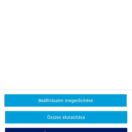
Adatvédelem
Cookie-irányelv
Rólunk
Impresszum
Kapcsolat
2026 © Novo Nordisk Hungária Kft. 1117 Budapest,
Buda-part tér 2.
HU25PA00100
2025.08.15.
Beállításaim megerősítése
Összes elutasítása