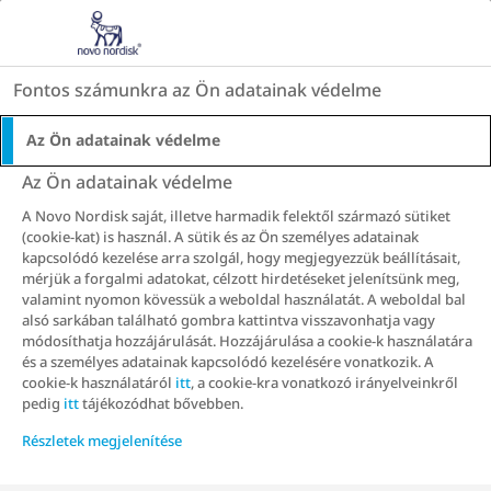
Go to the page content
HU
Fontos számunkra az Ön adatainak védelme
Az Ön adatainak védelme
Az Ön adatainak védelme
A Novo Nordisk saját, illetve harmadik felektől származó sütiket
Keresés
(cookie-kat) is használ. A sütik és az Ön személyes adatainak
kapcsolódó kezelése arra szolgál, hogy megjegyezzük beállításait,
mérjük a forgalmi adatokat, célzott hirdetéseket jelenítsünk meg,
valamint nyomon kövessük a weboldal használatát. A weboldal bal
alsó sarkában található gombra kattintva visszavonhatja vagy
módosíthatja hozzájárulását. Hozzájárulása a cookie-k használatára
és a személyes adatainak kapcsolódó kezelésére vonatkozik. A
cookie-k használatáról
itt
, a cookie-kra vonatkozó irányelveinkről
pedig
itt
tájékozódhat bővebben.
Részletek megjelenítése