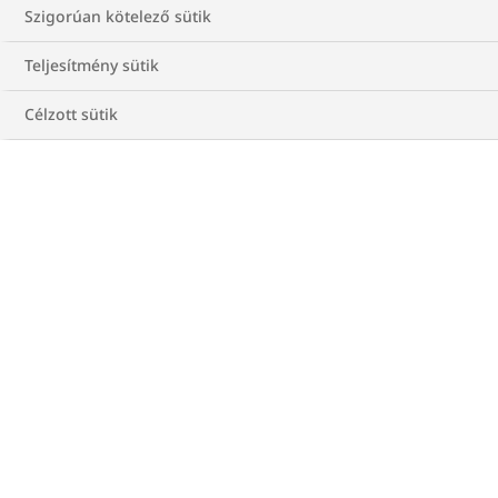
Szigorúan kötelező sütik
Teljesítmény sütik
Célzott sütik
Adatvédelem
Cookie-irányelv
Rólunk
Impresszum
Kapcsolat
2026 © Novo Nordisk Hungária Kft. 1117 Budapest,