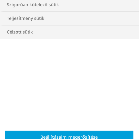
Szigorúan kötelező sütik
Teljesítmény sütik
Adatvédelem
Célzott sütik
Cookie-irányelv
Rólunk
Impresszum
Kapcsolat
2026 © Novo Nordisk Hungária Kft. 1117 Budapest,
Buda-part tér 2.
HU25PA00100
2025.08.15.
Beállításaim megerősítése