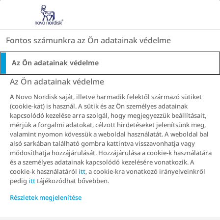
Go to the page content
HU
Fontos számunkra az Ön adatainak védelme
Az Ön adatainak védelme
Sajnáljuk! Ez az oldal nem található
Az Ön adatainak védelme
Vissza a kezdőlapra
A Novo Nordisk saját, illetve harmadik felektől származó sütiket
(cookie-kat) is használ. A sütik és az Ön személyes adatainak
kapcsolódó kezelése arra szolgál, hogy megjegyezzük beállításait,
mérjük a forgalmi adatokat, célzott hirdetéseket jelenítsünk meg,
HU25PA00100
valamint nyomon kövessük a weboldal használatát. A weboldal bal
alsó sarkában található gombra kattintva visszavonhatja vagy
módosíthatja hozzájárulását. Hozzájárulása a cookie-k használatára
és a személyes adatainak kapcsolódó kezelésére vonatkozik. A
cookie-k használatáról
itt
, a cookie-kra vonatkozó irányelveinkről
pedig
itt
tájékozódhat bővebben.
Részletek megjelenítése