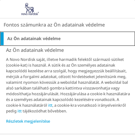
Go to the page content
HU
Fontos számunkra az Ön adatainak védelme
Főoldal
Gyakorlati tippek
Az Ön adatainak védelme
S
S
S
S
S
S
S
Az Ön adatainak védelme
h
h
h
h
h
h
h
A Novo Nordisk saját, illetve harmadik felektől származó sütiket
a
a
a
a
a
a
a
Hidratálás okosan:
(cookie-kat) is használ. A sütik és az Ön személyes adatainak
r
r
r
r
r
r
r
kapcsolódó kezelése arra szolgál, hogy megjegyezzük beállításait,
e
e
e
e
e
e
e
nem csak a víz
mérjük a forgalmi adatokat, célzott hirdetéseket jelenítsünk meg,
valamint nyomon kövessük a weboldal használatát. A weboldal bal
T
T
T
T
T
T
T
alsó sarkában található gombra kattintva visszavonhatja vagy
mennyisége számít
h
h
h
h
h
h
h
módosíthatja hozzájárulását. Hozzájárulása a cookie-k használatára
i
i
i
i
i
i
i
és a személyes adatainak kapcsolódó kezelésére vonatkozik. A
s
s
s
s
s
s
s
cookie-k használatáról
itt
, a cookie-kra vonatkozó irányelveinkről
pedig
itt
tájékozódhat bővebben.
Nyáron szervezetünknek nagyobb a
Részletek megjelenítése
folyadékigénye – ezt mindenki tudja. Arról