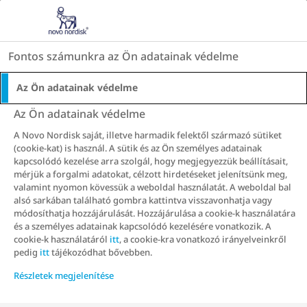
Go to the page content
HU
Fontos számunkra az Ön adatainak védelme
Az Ön adatainak védelme
Az Ön adatainak védelme
BMI-eredményed:
A Novo Nordisk saját, illetve harmadik felektől származó sütiket
(cookie-kat) is használ. A sütik és az Ön személyes adatainak
kapcsolódó kezelése arra szolgál, hogy megjegyezzük beállításait,
mérjük a forgalmi adatokat, célzott hirdetéseket jelenítsünk meg,
valamint nyomon kövessük a weboldal használatát. A weboldal bal
alsó sarkában található gombra kattintva visszavonhatja vagy
Ajánlás megtekintése
módosíthatja hozzájárulását. Hozzájárulása a cookie-k használatára
és a személyes adatainak kapcsolódó kezelésére vonatkozik. A
cookie-k használatáról
itt
, a cookie-kra vonatkozó irányelveinkről
pedig
itt
tájékozódhat bővebben.
Részletek megjelenítése