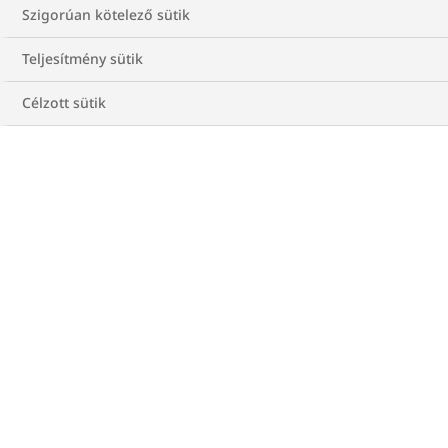
Szigorúan kötelező sütik
Kategória
Normál
Teljesítmény sütik
testsúly
Célzott sütik
BMI
Az eredményed: