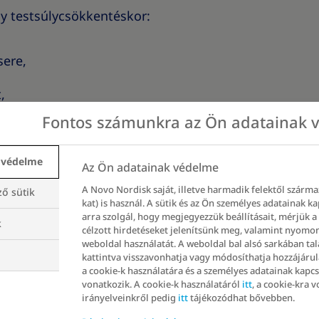
gy testsúlycsökkentéskor:
sere,
,
iaszint.
 védelme
Az Ön adatainak védelme
nk valamit, hanem mert a test védeni próbálja azt a
A Novo Nordisk saját, illetve harmadik felektől származ
ő sütik
zokott. Ez az oka annak is, hogy a tartós túlsúly k
kat) is használ. A sütik és az Ön személyes adatainak k
hogy fontos a hosszú távú szemlélet.
arra szolgál, hogy megjegyezzük beállításait, mérjük a
k
célzott hirdetéseket jelenítsünk meg, valamint nyomo
weboldal használatát. A weboldal bal alsó sarkában t
ladás, terhelés
kattintva visszavonhatja vagy módosíthatja hozzájárul
a cookie-k használatára és a személyes adatainak kapc
k a hormonális szabályozást érinti, hanem az egész 
vonatkozik. A cookie-k használatáról
itt
, a cookie-kra 
irányelveinkről pedig
itt
tájékozódhat bővebben.
 szintű gyulladás a szervezetben, ami összefüggésbe