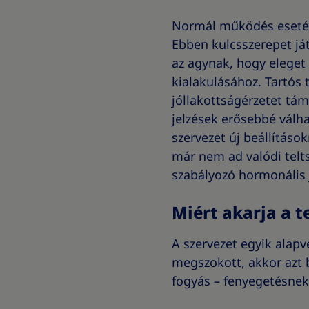
Normál működés esetén 
Ebben kulcsszerepet já
az agynak, hogy eleget 
kialakulásához. Tartós 
jóllakottságérzetet tá
jelzések erősebbé válha
szervezet új beállításo
már nem ad valódi telt
szabályozó hormonális 
Miért akarja a t
A szervezet egyik alapve
megszokott, akkor azt b
fogyás – fenyegetésnek