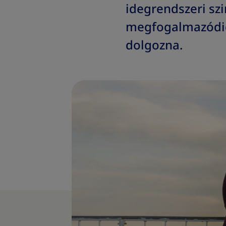
idegrendszeri szi
megfogalmazódig 
dolgozna.