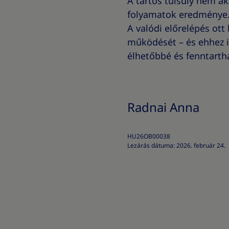
A tartós túlsúly nem a
folyamatok eredménye. 
A valódi előrelépés ot
működését – és ehhez ig
élhetőbbé és fenntartha
Radnai Anna
HU26OB00038
Lezárás dátuma: 2026. február 24.