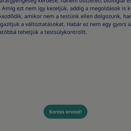
karatgyengeség kérdése, hanem összetett biológiai és
Amíg ezt nem így kezeljük, addig a megoldások is k
t kezdődik, amikor nem a testünk ellen dolgozunk, 
azítjuk a változtatásokat. Habár ez nem egy gyors ú
tóbbá tehetjük a testsúlykontrollt.
Keress orvost!