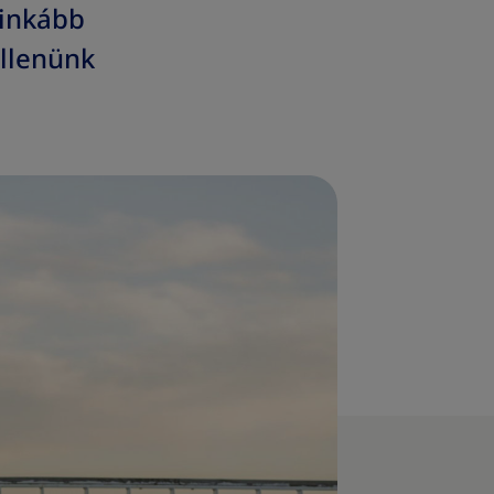
 inkább
llenünk