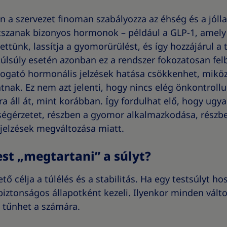
a szervezet finoman szabályozza az éhség és a jólla
tszanak bizonyos hormonok – például a GLP-1, amely a
ettünk, lassítja a gyomorürülést, és így hozzájárul a 
túlsúly esetén azonban ez a rendszer fokozatosan fel
mogató hormonális jelzések hatása csökkenhet, mikö
tnak. Ez nem azt jelenti, hogy nincs elég önkontroll
kra áll át, mint korábban. Így fordulhat elő, hogy ug
ségérzetet, részben a gyomor alkalmazkodása, részbe
jelzések megváltozása miatt.
est „megtartani” a súlyt?
tő célja a túlélés és a stabilitás. Ha egy testsúlyt ho
iztonságos állapotként kezeli. Ilyenkor minden vált
 tűnhet a számára.