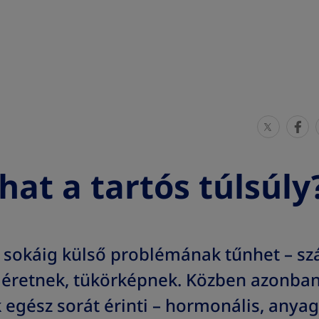
S
S
h
h
a
a
hat a tartós túlsúly
r
r
e
e
T
T
h
h
e sokáig külső problémának tűnhet – s
i
i
retnek, tükörképnek. Közben azonban a
s
s
egész sorát érinti – hormonális, anyag