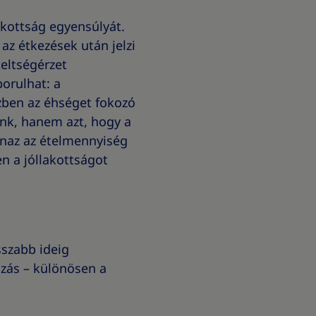
kottság egyensúlyát.
z étkezések után jelzi
teltségérzet
borulhat: a
zben az éhséget fokozó
unk, hanem azt, hogy a
yanaz az ételmennyiség
n a jóllakottságot
sszabb ideig
ozás – különösen a