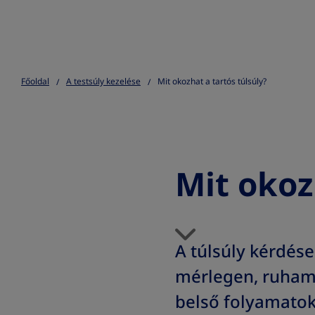
Go to the page content
Főoldal
A testsúly kezelése
Mit okozhat a tartós túlsúly?
Mit okoz
A túlsúly kérdés
mérlegen, ruhamé
belső folyamatok 