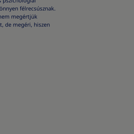
 pszichológiai
önnyen félrecsúsznak.
hanem megértjük
t, de megéri, hiszen