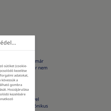
Fontos számunkra az Ön adatainak védelme
z állapotot, amit már
ó sütiket (cookie-
ezelése legtöbbször nem
apcsolódó kezelése
 forgalmi adatokat,
n kövessük a
alálható gombra
ását. Hozzájárulása
solódó kezelésére
anyagcserét. Idővel
vonatkozó
 hozható több krónikus